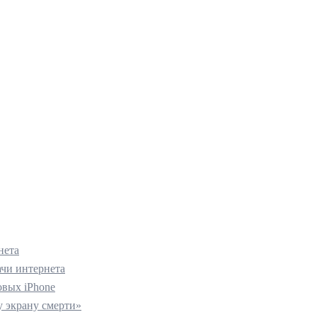
нета
ачи интернета
вых iPhone
 экрану смерти»