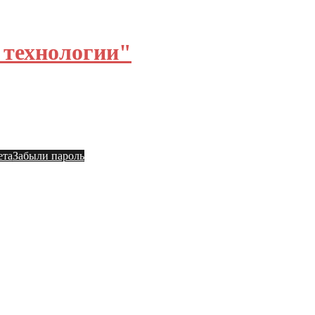
технологии"
ы
Общий форум
ета
Забыли пароль