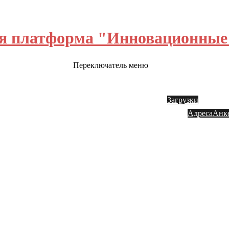
я платформа "Инновационные 
Переключатель меню
ш блог
Обратная связь
Инвестору
Акции
Заказ
Загрузки
Адреса
Анк