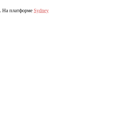
. На платформе
Sydney
haracters of numbers and letters, contain at least 1 capital letter, and