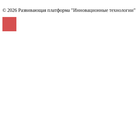
© 2026 Развивающая платформа "Инновационные технологии"
Войти
The password must have a minimum of 8 c
Запомнить меня
Войти
Зарегистрироваться
Восстановить пароль
Send reset link