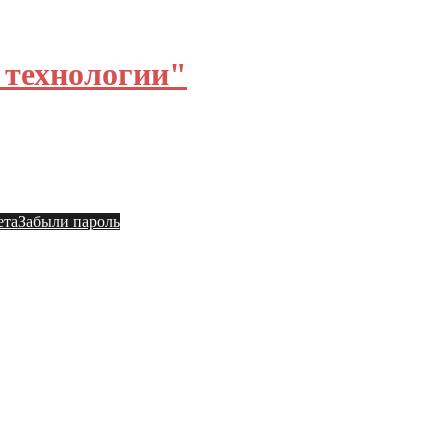
технологии"
ы
Общий форум
ета
Забыли пароль