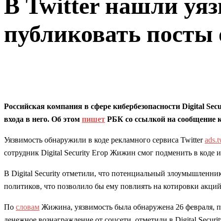
В Twitter нашли уя
публиковать посты 
Российская компания в сфере кибербезопасности Digital Sec
входа в него. Об этом
пишет
РБК со ссылкой на сообщение 
Уязвимость обнаружили в коде рекламного сервиса Twitter
ads.t
сотрудник Digital Security Егор Жижин смог подменить в коде
В Digital Security отметили, что потенциальный злоумышленн
политиков, что позволило бы ему повлиять на котировки акци
По
словам
Жижина, уязвимость была обнаружена 26 февраля, пос
денежное вознаграждение от соцсети, отметили в Digital Securit