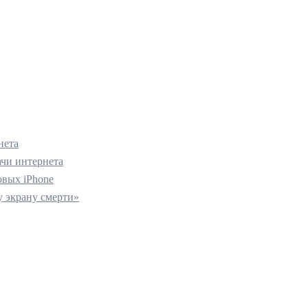
нета
ачи интернета
вых iPhone
 экрану смерти»