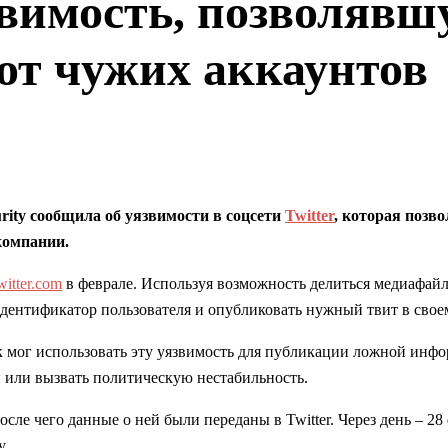
звимость, позволявш
от чужих аккаунтов
urity сообщила об уязвимости в соцсети
Twitter
, которая позв
компании.
witter.com
в феврале. Используя возможность делиться медиафайла
 идентификатор пользователя и опубликовать нужный твит в свое
ик мог использовать эту уязвимость для публикации ложной инф
й или вызвать политическую нестабильность.
ле чего данные о ней были переданы в Twitter. Через день – 2
y.