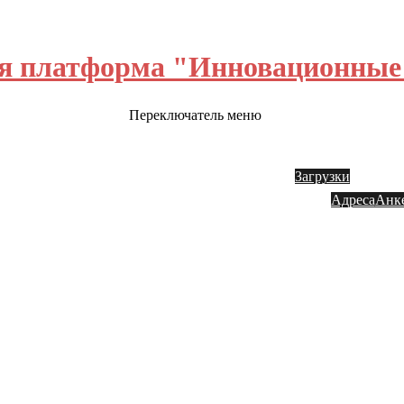
я платформа "Инновационные 
Переключатель меню
ш блог
Обратная связь
Инвестору
Акции
Заказ
Загрузки
Адреса
Анк