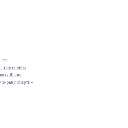
нета
ачи интернета
вых iPhone
 экрану смерти»