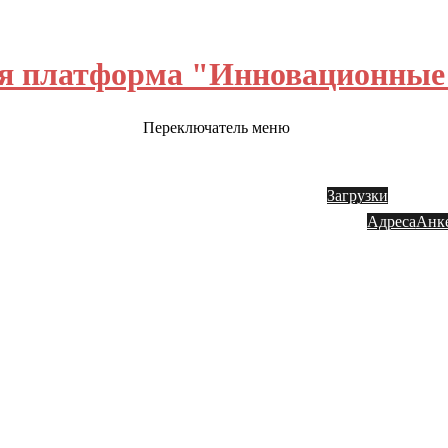
я платформа "Инновационные 
Переключатель меню
ш блог
Обратная связь
Инвестору
Акции
Заказ
Загрузки
Адреса
Анк