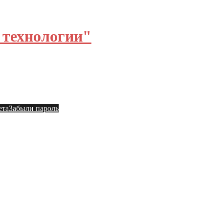
технологии"
ы
Общий форум
ета
Забыли пароль