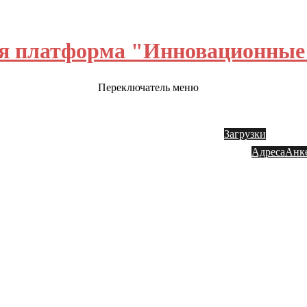
я платформа "Инновационные 
Переключатель меню
ш блог
Обратная связь
Инвестору
Акции
Заказ
Загрузки
Адреса
Анк