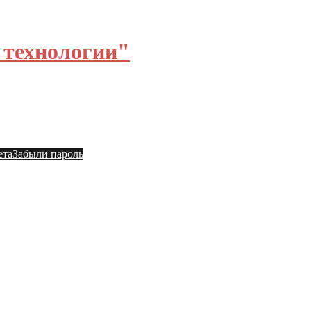
технологии"
ы
Общий форум
ета
Забыли пароль