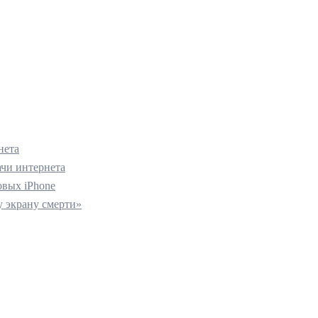
нета
ачи интернета
вых iPhone
 экрану смерти»