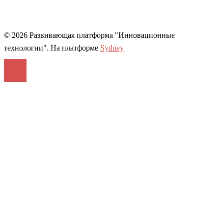
© 2026 Развивающая платформа "Инновационные
технологии". На платформе
Sydney
Войти
The password must have a minimum
of 8 characters of numbers and letters, contain at least 1 capital letter,
and should not exceed 20 characters
Запомнить меня