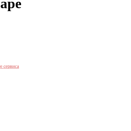
аре
е сервиса