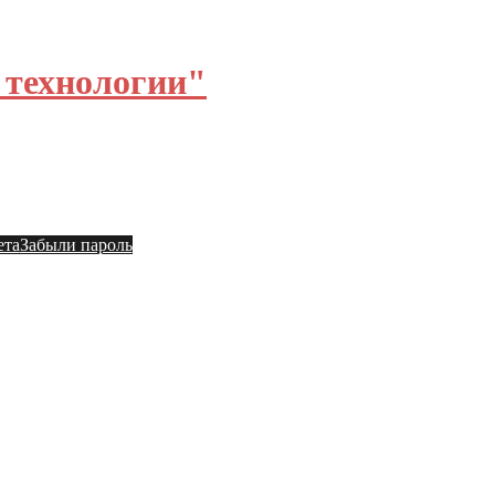
технологии"
ы
Общий форум
ета
Забыли пароль