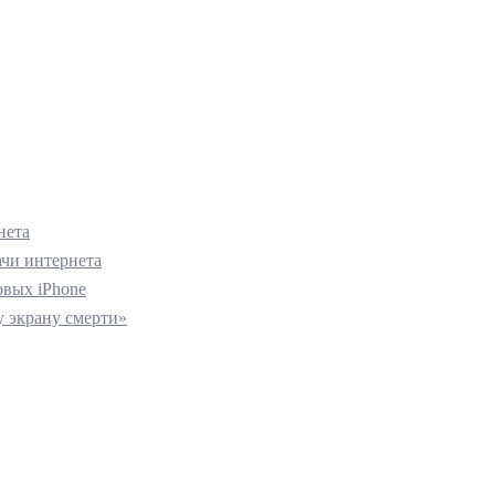
нета
ачи интернета
вых iPhone
 экрану смерти»