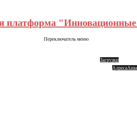
я платформа "Инновационные 
Переключатель меню
ш блог
Обратная связь
Инвестору
Акции
Заказ
Загрузки
Адреса
Анк